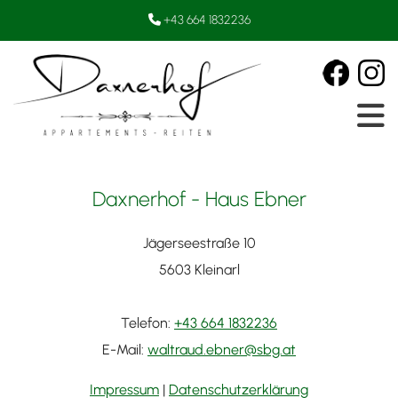
+43 664 1832236

Daxnerhof - Haus Ebner
Jägerseestraße 10
5603 Kleinarl
Telefon:
+43 664 1832236
E-Mail:
waltraud.ebner@sbg.at
Impressum
|
Datenschutzerklärung